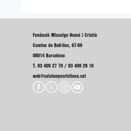
Fundació Missatge Humà i Cristià
Comtes de Bell-lloc, 67-69
08014 Barcelona
T. 93 409 27 70 / 93 409 28 10
web@catalunyacristiana.cat