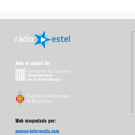
Amb el suport de:
Web maquetada per:
unmon-informatic.com