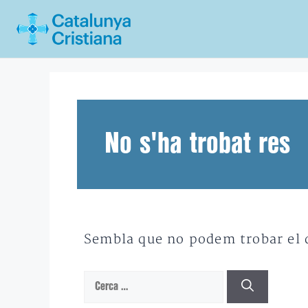
Vés
al
contingut
No s'ha trobat res
Sembla que no podem trobar el qu
Cerca: