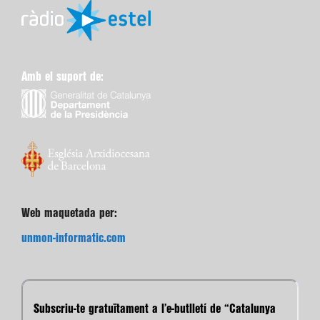
Amb el suport de:
Web maquetada per:
unmon-informatic.com
Subscriu-te gratuïtament a l’e-butlletí de “Catalunya