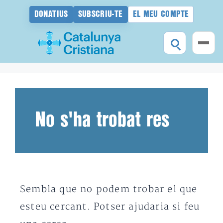
DONATIUS
SUBSCRIU-TE
EL MEU COMPTE
Vés
al
contingut
No s'ha trobat res
Sembla que no podem trobar el que
esteu cercant. Potser ajudaria si feu