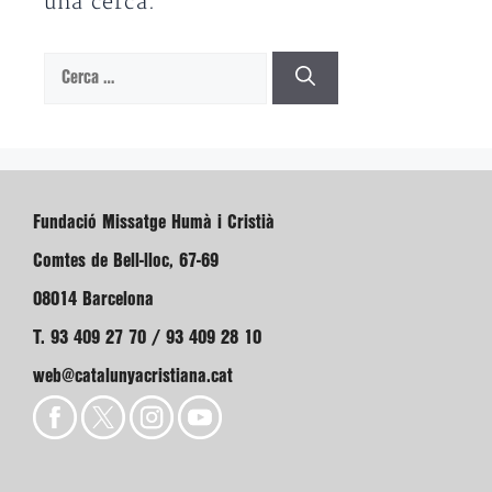
una cerca.
Cerca:
Fundació Missatge Humà i Cristià
Comtes de Bell-lloc, 67-69
08014 Barcelona
T. 93 409 27 70 / 93 409 28 10
web@catalunyacristiana.cat