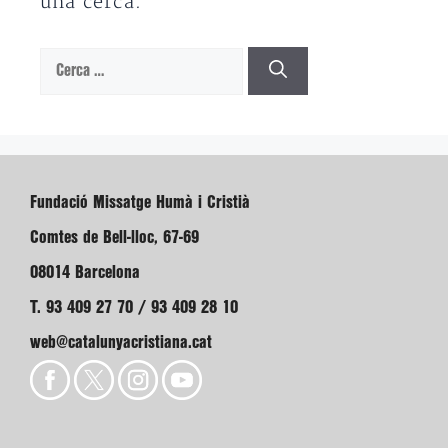
una cerca.
Cerca:
Fundació Missatge Humà i Cristià
Comtes de Bell-lloc, 67-69
08014 Barcelona
T. 93 409 27 70 / 93 409 28 10
web@catalunyacristiana.cat