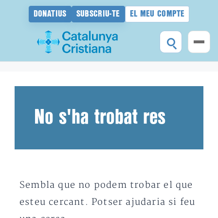
DONATIUS
SUBSCRIU-TE
EL MEU COMPTE
Vés
al
contingut
No s'ha trobat res
Sembla que no podem trobar el que
esteu cercant. Potser ajudaria si feu