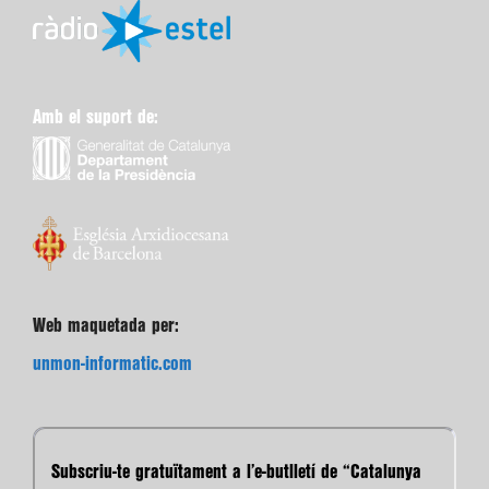
Amb el suport de:
Web maquetada per:
unmon-informatic.com
Subscriu-te gratuïtament a l’e-butlletí de “Catalunya