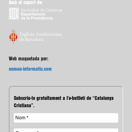
Amb el suport de:
Web maquetada per:
unmon-informatic.com
Subscriu-te gratuïtament a l’e-butlletí de “Catalunya
Cristiana”.