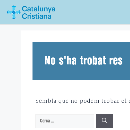
Vés
al
contingut
No s'ha trobat res
Sembla que no podem trobar el qu
Cerca: