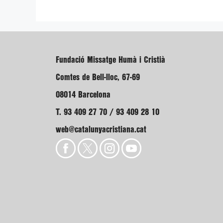
Fundació Missatge Humà i Cristià
Comtes de Bell-lloc, 67-69
08014 Barcelona
T. 93 409 27 70 / 93 409 28 10
web@catalunyacristiana.cat