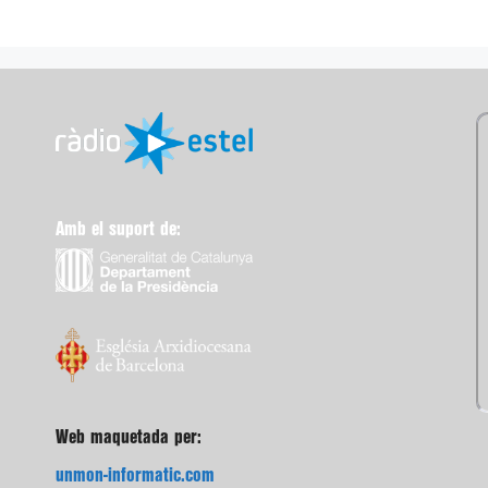
Amb el suport de:
Web maquetada per:
unmon-informatic.com