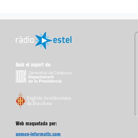
Amb el suport de:
Web maquetada per:
unmon-informatic.com