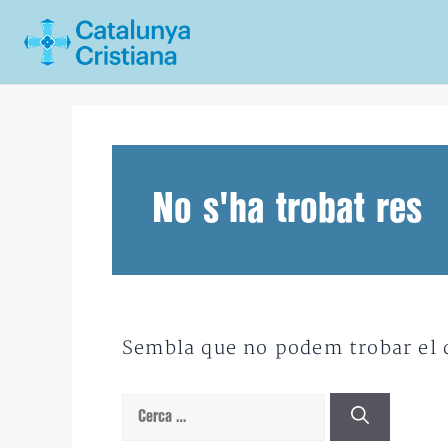
Vés
al
contingut
No s'ha trobat res
Sembla que no podem trobar el qu
Cerca: