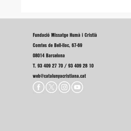
Fundació Missatge Humà i Cristià
Comtes de Bell-lloc, 67-69
08014 Barcelona
T. 93 409 27 70 / 93 409 28 10
web@catalunyacristiana.cat