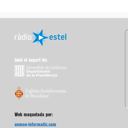
Amb el suport de:
Web maquetada per:
unmon-informatic.com