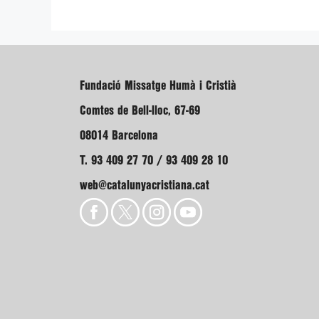
Fundació Missatge Humà i Cristià
Comtes de Bell-lloc, 67-69
08014 Barcelona
T. 93 409 27 70 / 93 409 28 10
web@catalunyacristiana.cat