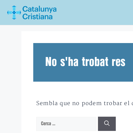
Vés
al
contingut
No s'ha trobat res
Sembla que no podem trobar el qu
Cerca: