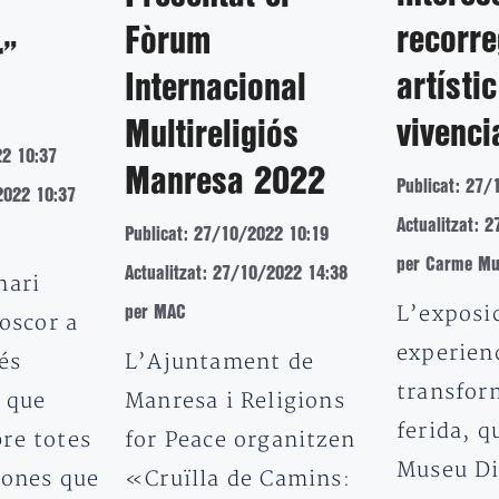
recorre
Fòrum
r”
artístic
Internacional
vivenci
Multireligiós
22 10:37
Manresa 2022
Publicat: 27/
2022 10:37
Actualitzat: 
Publicat: 27/10/2022 10:19
per Carme Mu
Actualitzat: 27/10/2022 14:38
nari
L’exposi
per MAC
foscor a
experien
L’Ajuntament de
 és
transfor
Manresa i Religions
a que
ferida, q
for Peace organitzen
re totes
Museu Di
«Cruïlla de Camins:
sones que