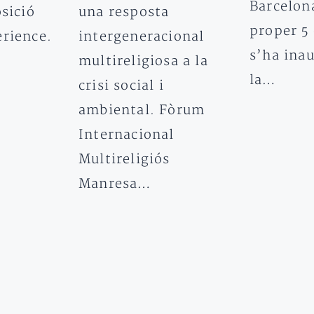
Barcelona
una resposta
osició
proper 5 
intergeneracional
erience.
s’ha ina
multireligiosa a la
la…
crisi social i
ambiental. Fòrum
Internacional
Multireligiós
Manresa…