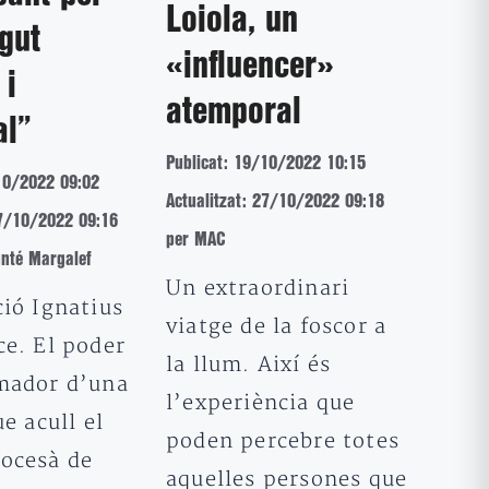
Loiola, un
gut
«influencer»
 i
atemporal
al”
Publicat: 19/10/2022 10:15
10/2022 09:02
Actualitzat: 27/10/2022 09:18
27/10/2022 09:16
per MAC
nté Margalef
Un extraordinari
ció Ignatius
viatge de la foscor a
ce. El poder
la llum. Així és
mador d’una
l’experiència que
ue acull el
poden percebre totes
ocesà de
aquelles persones que