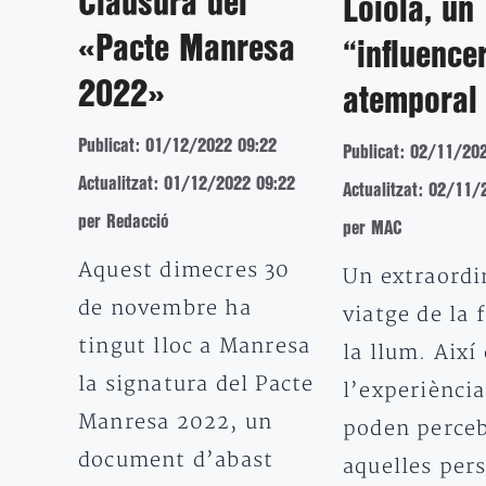
Clausura del
Loiola, un
«Pacte Manresa
“influence
2022»
atemporal
Publicat: 01/12/2022 09:22
Publicat: 02/11/20
Actualitzat: 01/12/2022 09:22
Actualitzat: 02/11/
per Redacció
per MAC
Aquest dimecres 30
Un extraordi
de novembre ha
viatge de la 
tingut lloc a Manresa
la llum. Així
la signatura del Pacte
l’experiènci
Manresa 2022, un
poden perceb
document d’abast
aquelles per