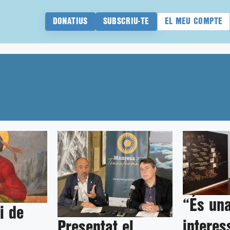
DONATIUS
SUBSCRIU-TE
EL MEU COMPTE
“És un
i de
interes
Presentat el