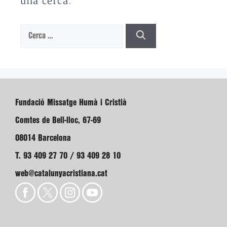
una cerca.
Cerca:
Fundació Missatge Humà i Cristià
Comtes de Bell-lloc, 67-69
08014 Barcelona
T. 93 409 27 70 / 93 409 28 10
web@catalunyacristiana.cat