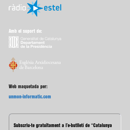
Amb el suport de:
Web maquetada per:
unmon-informatic.com
Subscriu-te gratuïtament a l’e-butlletí de “Catalunya