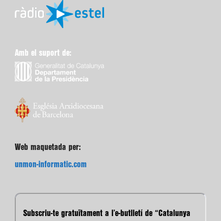
Amb el suport de:
Web maquetada per:
unmon-informatic.com
Subscriu-te gratuïtament a l’e-butlletí de “Catalunya