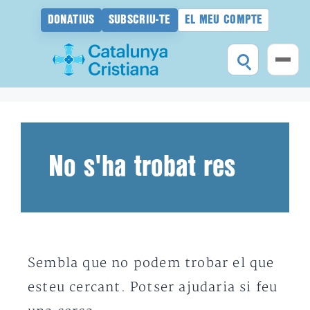
DONATIUS
SUBSCRIU-TE
EL MEU COMPTE
Vés
al
contingut
No s'ha trobat res
Sembla que no podem trobar el que
esteu cercant. Potser ajudaria si feu