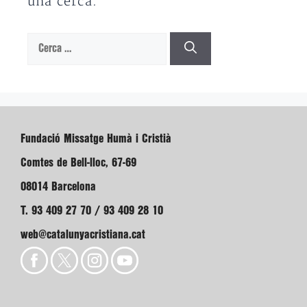
una cerca.
Cerca:
Fundació Missatge Humà i Cristià
Comtes de Bell-lloc, 67-69
08014 Barcelona
T. 93 409 27 70 / 93 409 28 10
web@catalunyacristiana.cat