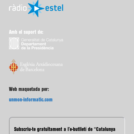
Amb el suport de:
Web maquetada per:
unmon-informatic.com
Subscriu-te gratuïtament a l’e-butlletí de “Catalunya