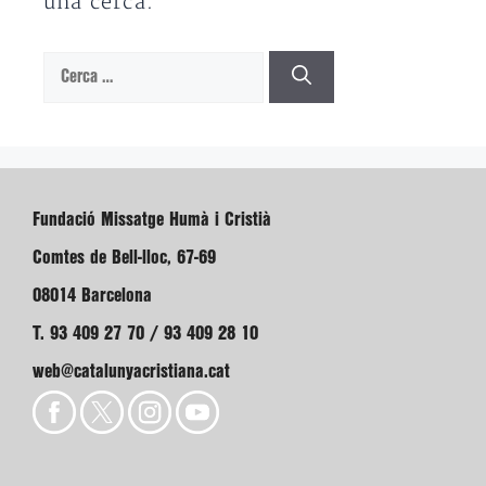
una cerca.
Cerca:
Fundació Missatge Humà i Cristià
Comtes de Bell-lloc, 67-69
08014 Barcelona
T. 93 409 27 70 / 93 409 28 10
web@catalunyacristiana.cat