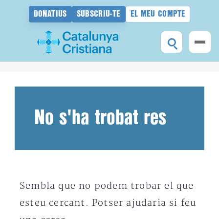
DONATIUS
SUBSCRIU-TE
EL MEU COMPTE
Vés
al
contingut
No s'ha trobat res
Sembla que no podem trobar el que
esteu cercant. Potser ajudaria si feu