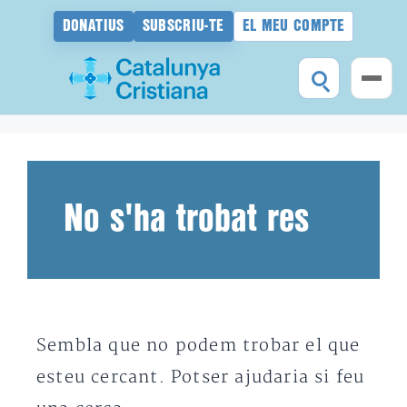
DONATIUS
SUBSCRIU-TE
EL MEU COMPTE
Vés
al
contingut
No s'ha trobat res
Sembla que no podem trobar el que
esteu cercant. Potser ajudaria si feu