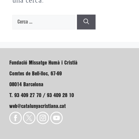
una cerca.
Cerca:
Fundació Missatge Humà i Cristià
Comtes de Bell-lloc, 67-69
08014 Barcelona
T. 93 409 27 70 / 93 409 28 10
web@catalunyacristiana.cat