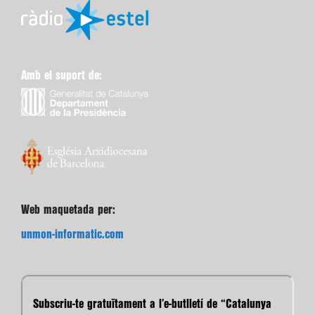
Amb el suport de:
Web maquetada per:
unmon-informatic.com
Subscriu-te gratuïtament a l’e-butlletí de “Catalunya