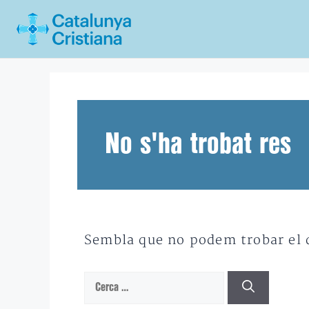
Vés
al
contingut
No s'ha trobat res
Sembla que no podem trobar el qu
Cerca: