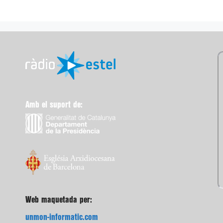
Amb el suport de:
Web maquetada per:
unmon-informatic.com