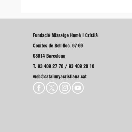
Fundació Missatge Humà i Cristià
Comtes de Bell-lloc, 67-69
08014 Barcelona
T. 93 409 27 70 / 93 409 28 10
web@catalunyacristiana.cat