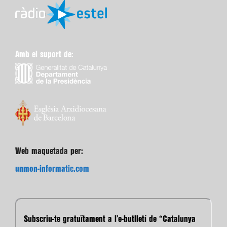
Amb el suport de:
Web maquetada per:
unmon-informatic.com
Subscriu-te gratuïtament a l’e-butlletí de “Catalunya