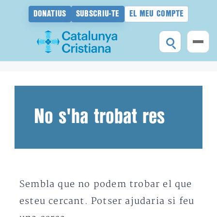
DONATIUS
SUBSCRIU-TE
EL MEU COMPTE
Vés
al
contingut
No s'ha trobat res
Sembla que no podem trobar el que
esteu cercant. Potser ajudaria si feu