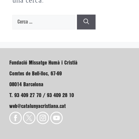
una cerca.
Cerca:
Fundació Missatge Humà i Cristià
Comtes de Bell-lloc, 67-69
08014 Barcelona
T. 93 409 27 70 / 93 409 28 10
web@catalunyacristiana.cat