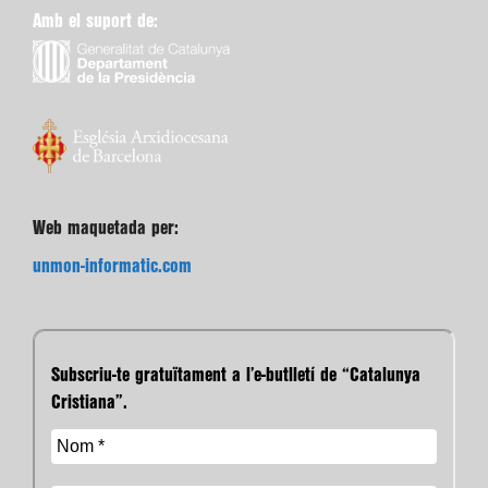
Amb el suport de:
Web maquetada per:
unmon-informatic.com
Subscriu-te gratuïtament a l’e-butlletí de “Catalunya
Cristiana”.