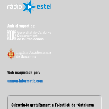
Amb el suport de:
Web maquetada per:
unmon-informatic.com
Subscriu-te gratuïtament a l’e-butlletí de “Catalunya