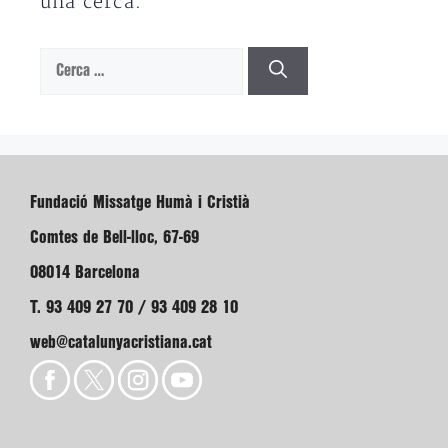
una cerca.
Cerca:
Fundació Missatge Humà i Cristià
Comtes de Bell-lloc, 67-69
08014 Barcelona
T. 93 409 27 70 / 93 409 28 10
web@catalunyacristiana.cat