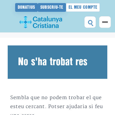
DONATIUS
SUBSCRIU-TE
EL MEU COMPTE
Vés
al
contingut
No s'ha trobat res
Sembla que no podem trobar el que
esteu cercant. Potser ajudaria si feu