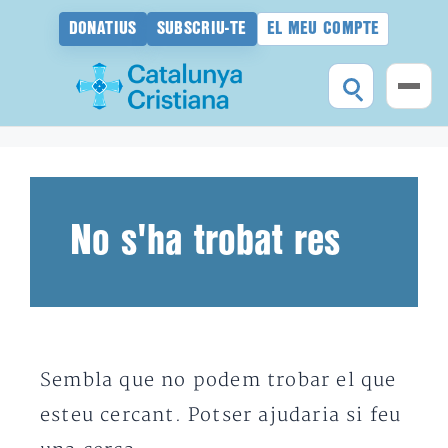
DONATIUS
SUBSCRIU-TE
EL MEU COMPTE
Vés
al
contingut
No s'ha trobat res
Sembla que no podem trobar el que
esteu cercant. Potser ajudaria si feu