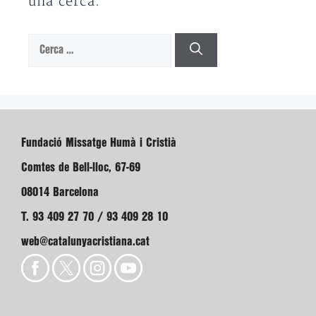
una cerca.
Cerca:
Fundació Missatge Humà i Cristià
Comtes de Bell-lloc, 67-69
08014 Barcelona
T. 93 409 27 70 / 93 409 28 10
web@catalunyacristiana.cat