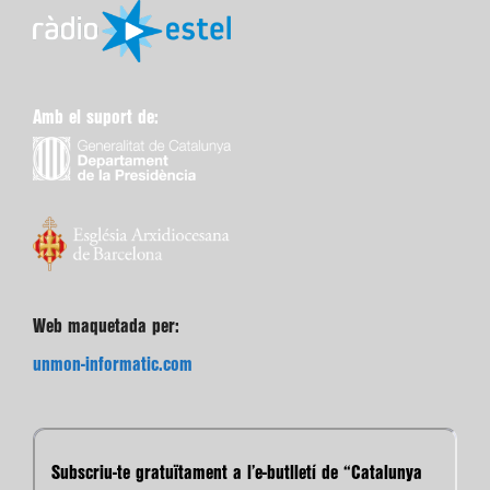
Amb el suport de:
Web maquetada per:
unmon-informatic.com
Subscriu-te gratuïtament a l’e-butlletí de “Catalunya