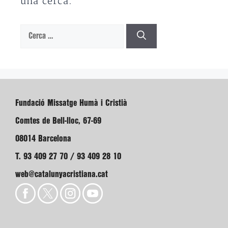
una cerca.
Cerca:
Fundació Missatge Humà i Cristià
Comtes de Bell-lloc, 67-69
08014 Barcelona
T. 93 409 27 70 / 93 409 28 10
web@catalunyacristiana.cat