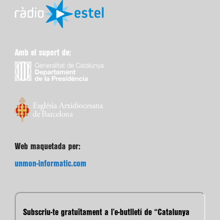
Amb el suport de:
Web maquetada per:
unmon-informatic.com
Subscriu-te gratuïtament a l’e-butlletí de “Catalunya