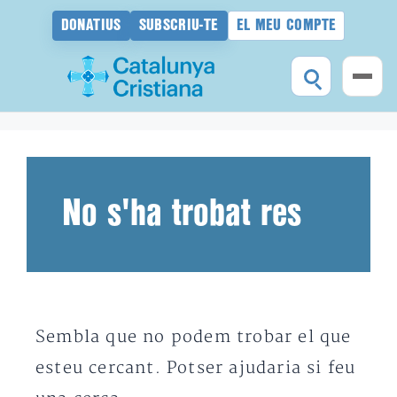
DONATIUS
SUBSCRIU-TE
EL MEU COMPTE
Vés
al
contingut
No s'ha trobat res
Sembla que no podem trobar el que
esteu cercant. Potser ajudaria si feu