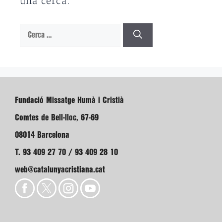
una cerca.
Cerca:
Fundació Missatge Humà i Cristià
Comtes de Bell-lloc, 67-69
08014 Barcelona
T. 93 409 27 70 / 93 409 28 10
web@catalunyacristiana.cat