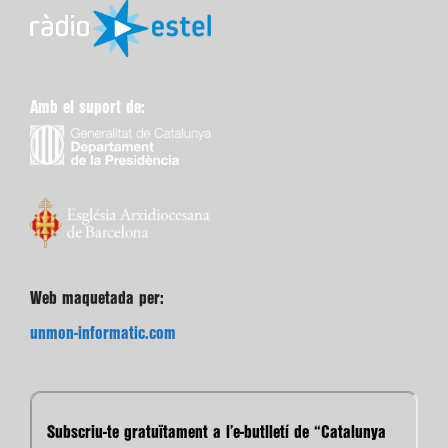
Amb el suport de:
Web maquetada per:
unmon-informatic.com
Subscriu-te gratuïtament a l’e-butlletí de “Catalunya