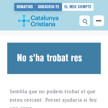
DONATIUS
SUBSCRIU-TE
EL MEU COMPTE
Vés
al
contingut
No s'ha trobat res
Sembla que no podem trobar el que
esteu cercant. Potser ajudaria si feu