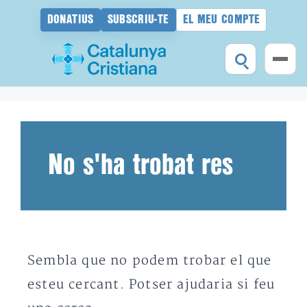
DONATIUS
SUBSCRIU-TE
EL MEU COMPTE
Vés
al
contingut
No s'ha trobat res
Sembla que no podem trobar el que
esteu cercant. Potser ajudaria si feu