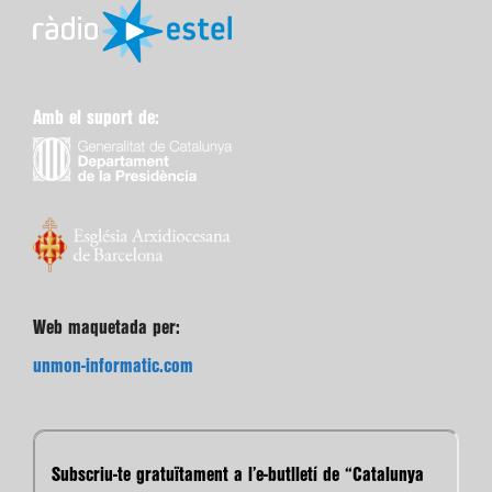
Amb el suport de:
Web maquetada per:
unmon-informatic.com
Subscriu-te gratuïtament a l’e-butlletí de “Catalunya