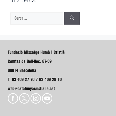
una cerca.
Cerca:
Fundació Missatge Humà i Cristià
Comtes de Bell-lloc, 67-69
08014 Barcelona
T. 93 409 27 70 / 93 409 28 10
web@catalunyacristiana.cat