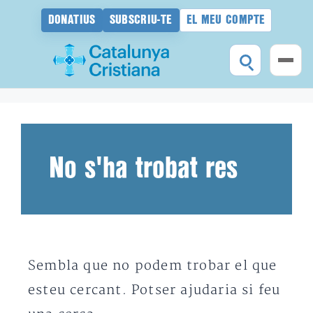
DONATIUS
SUBSCRIU-TE
EL MEU COMPTE
Vés
al
contingut
No s'ha trobat res
Sembla que no podem trobar el que
esteu cercant. Potser ajudaria si feu