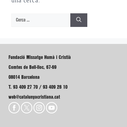
una cerca.
Cerca:
Fundació Missatge Humà i Cristià
Comtes de Bell-lloc, 67-69
08014 Barcelona
T. 93 409 27 70 / 93 409 28 10
web@catalunyacristiana.cat