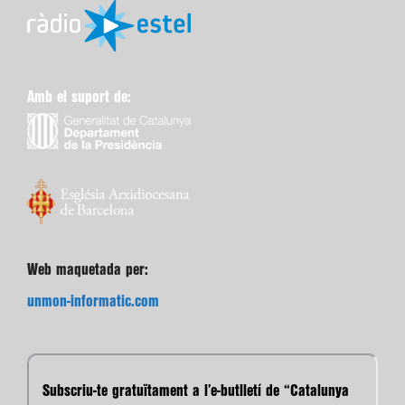
Amb el suport de:
Web maquetada per:
unmon-informatic.com
Subscriu-te gratuïtament a l’e-butlletí de “Catalunya