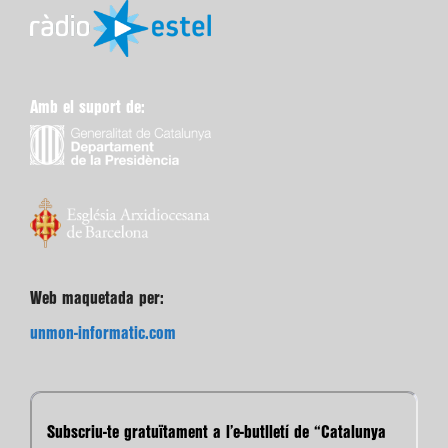
Amb el suport de:
Web maquetada per:
unmon-informatic.com
Subscriu-te gratuïtament a l’e-butlletí de “Catalunya