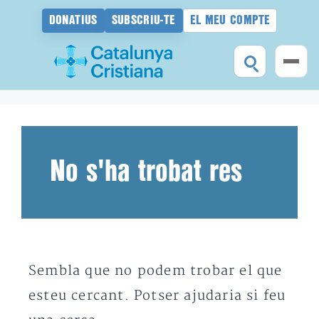
DONATIUS
SUBSCRIU-TE
EL MEU COMPTE
Vés
al
contingut
No s'ha trobat res
Sembla que no podem trobar el que
esteu cercant. Potser ajudaria si feu