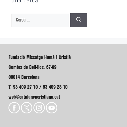
una cerca.
Cerca:
Fundació Missatge Humà i Cristià
Comtes de Bell-lloc, 67-69
08014 Barcelona
T. 93 409 27 70 / 93 409 28 10
web@catalunyacristiana.cat