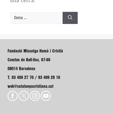
una cerca.
Cerca:
Fundació Missatge Humà i Cristià
Comtes de Bell-lloc, 67-69
08014 Barcelona
T. 93 409 27 70 / 93 409 28 10
web@catalunyacristiana.cat