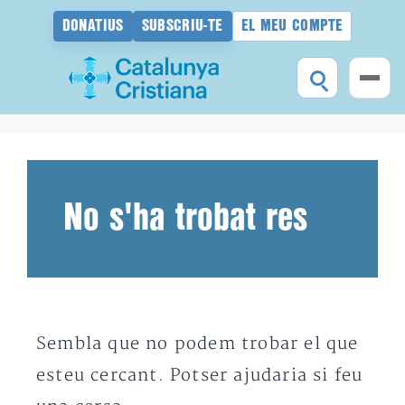
DONATIUS
SUBSCRIU-TE
EL MEU COMPTE
Vés
al
contingut
No s'ha trobat res
Sembla que no podem trobar el que
esteu cercant. Potser ajudaria si feu