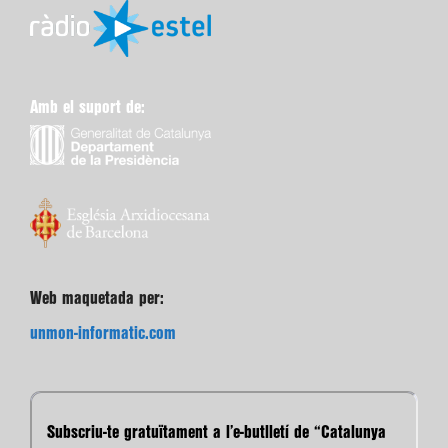
Amb el suport de:
Web maquetada per:
unmon-informatic.com
Subscriu-te gratuïtament a l’e-butlletí de “Catalunya