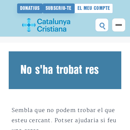
DONATIUS
SUBSCRIU-TE
EL MEU COMPTE
Vés
al
contingut
No s'ha trobat res
Sembla que no podem trobar el que
esteu cercant. Potser ajudaria si feu