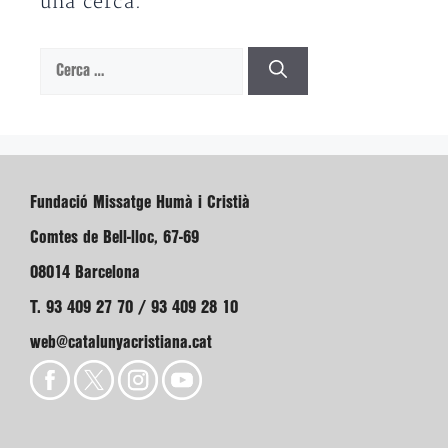
una cerca.
Cerca:
Fundació Missatge Humà i Cristià
Comtes de Bell-lloc, 67-69
08014 Barcelona
T. 93 409 27 70 / 93 409 28 10
web@catalunyacristiana.cat