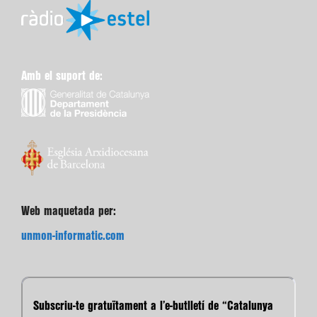
Amb el suport de:
Web maquetada per:
unmon-informatic.com
Subscriu-te gratuïtament a l’e-butlletí de “Catalunya