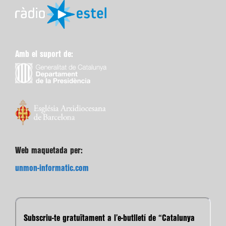
Amb el suport de:
Web maquetada per:
unmon-informatic.com
Subscriu-te gratuïtament a l’e-butlletí de “Catalunya