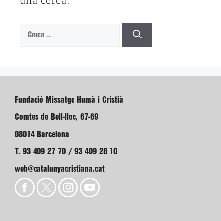
una cerca.
Cerca:
Fundació Missatge Humà i Cristià
Comtes de Bell-lloc, 67-69
08014 Barcelona
T. 93 409 27 70 / 93 409 28 10
web@catalunyacristiana.cat