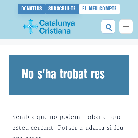
DONATIUS
SUBSCRIU-TE
EL MEU COMPTE
Vés
al
contingut
No s'ha trobat res
Sembla que no podem trobar el que
esteu cercant. Potser ajudaria si feu