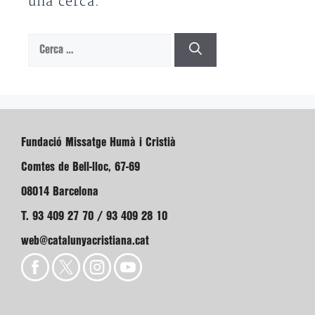
una cerca.
Cerca:
Fundació Missatge Humà i Cristià
Comtes de Bell-lloc, 67-69
08014 Barcelona
T. 93 409 27 70 / 93 409 28 10
web@catalunyacristiana.cat