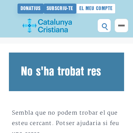
DONATIUS
SUBSCRIU-TE
EL MEU COMPTE
Vés
al
contingut
No s'ha trobat res
Sembla que no podem trobar el que
esteu cercant. Potser ajudaria si feu