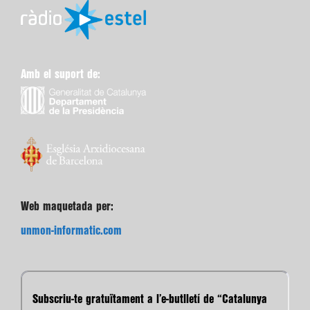
Amb el suport de:
Web maquetada per:
unmon-informatic.com
Subscriu-te gratuïtament a l’e-butlletí de “Catalunya