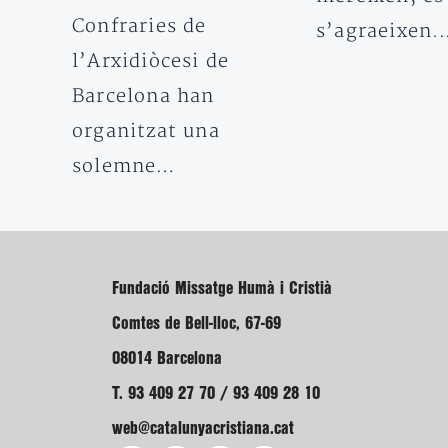
Confraries de
s’agraeixen
l’Arxidiòcesi de
Barcelona han
organitzat una
solemne…
Fundació Missatge Humà i Cristià
Comtes de Bell-lloc, 67-69
08014 Barcelona
T. 93 409 27 70 / 93 409 28 10
web@catalunyacristiana.cat