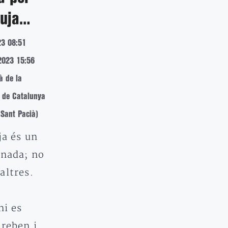
luja…
23 08:51
2023 15:56
à de la
a de Catalunya
 Sant Pacià)
ja és un
onada; no
altres.
ni es
 reben i