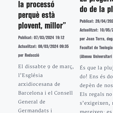
la processó
do de la p
perquè està
Publicat: 28/04/20
plovent, millor”
Actualitzat: 10/05/
Publicat: 07/03/2024 19:12
per Joan Torra, deg
Actualitzat: 08/03/2024 09:35
Facultat de Teologi
per Redacció
(Ateneu Universitari
El dissabte 9 de març,
És que la plu
l’Església
do! Ens és d
arxidiocesana de
depèn de nos
Barcelona i el Consell
Els regals no
General de
s’exigeixen, 
Germandats i
mereixen; es