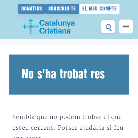
DONATIUS
SUBSCRIU-TE
EL MEU COMPTE
Vés
al
contingut
No s'ha trobat res
Sembla que no podem trobar el que
esteu cercant. Potser ajudaria si feu