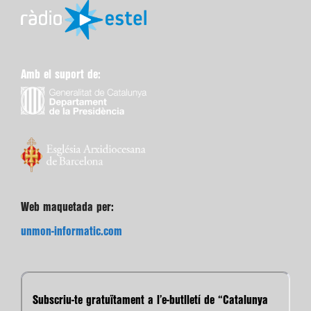
Amb el suport de:
Web maquetada per:
unmon-informatic.com
Subscriu-te gratuïtament a l’e-butlletí de “Catalunya