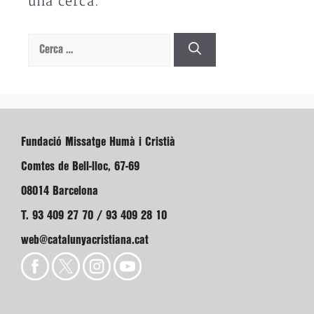
una cerca.
Cerca:
Fundació Missatge Humà i Cristià
Comtes de Bell-lloc, 67-69
08014 Barcelona
T. 93 409 27 70 / 93 409 28 10
web@catalunyacristiana.cat