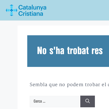
Vés
al
contingut
No s'ha trobat res
Sembla que no podem trobar el qu
Cerca: