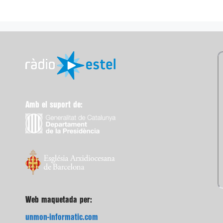
Amb el suport de:
Web maquetada per:
unmon-informatic.com