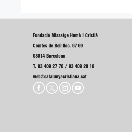
Fundació Missatge Humà i Cristià
Comtes de Bell-lloc, 67-69
08014 Barcelona
T. 93 409 27 70 / 93 409 28 10
web@catalunyacristiana.cat