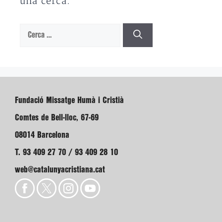
una cerca.
Cerca:
Fundació Missatge Humà i Cristià
Comtes de Bell-lloc, 67-69
08014 Barcelona
T. 93 409 27 70 / 93 409 28 10
web@catalunyacristiana.cat