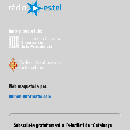
Amb el suport de:
Web maquetada per:
unmon-informatic.com
Subscriu-te gratuïtament a l’e-butlletí de “Catalunya