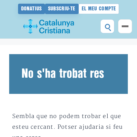
DONATIUS
SUBSCRIU-TE
EL MEU COMPTE
Vés
al
contingut
No s'ha trobat res
Sembla que no podem trobar el que
esteu cercant. Potser ajudaria si feu