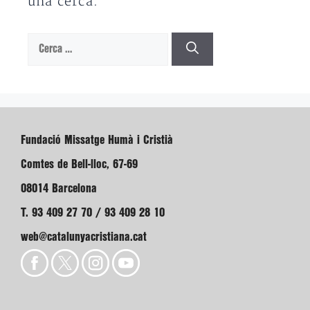
una cerca.
Cerca:
Fundació Missatge Humà i Cristià
Comtes de Bell-lloc, 67-69
08014 Barcelona
T. 93 409 27 70 / 93 409 28 10
web@catalunyacristiana.cat