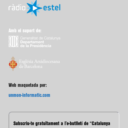
Amb el suport de:
Web maquetada per:
unmon-informatic.com
Subscriu-te gratuïtament a l’e-butlletí de “Catalunya