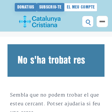
DONATIUS
SUBSCRIU-TE
EL MEU COMPTE
Vés
al
contingut
No s'ha trobat res
Sembla que no podem trobar el que
esteu cercant. Potser ajudaria si feu