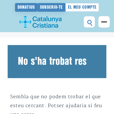
DONATIUS
SUBSCRIU-TE
EL MEU COMPTE
Vés
al
contingut
No s'ha trobat res
Sembla que no podem trobar el que
esteu cercant. Potser ajudaria si feu