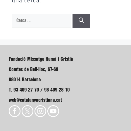
una cerca.
Cerca:
Fundació Missatge Humà i Cristià
Comtes de Bell-lloc, 67-69
08014 Barcelona
T. 93 409 27 70 / 93 409 28 10
web@catalunyacristiana.cat