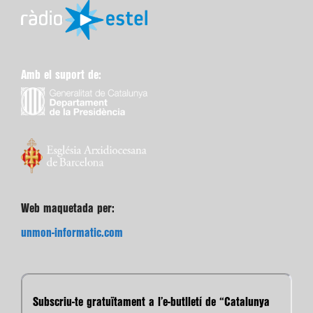
Amb el suport de:
Web maquetada per:
unmon-informatic.com
Subscriu-te gratuïtament a l’e-butlletí de “Catalunya