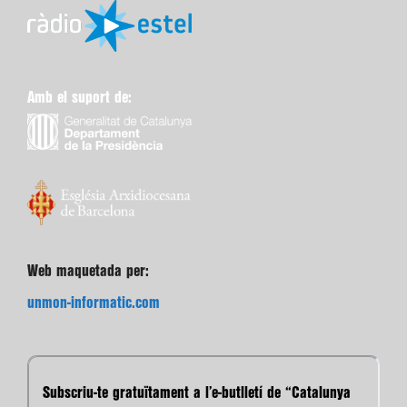
Amb el suport de:
Web maquetada per:
unmon-informatic.com
Subscriu-te gratuïtament a l’e-butlletí de “Catalunya