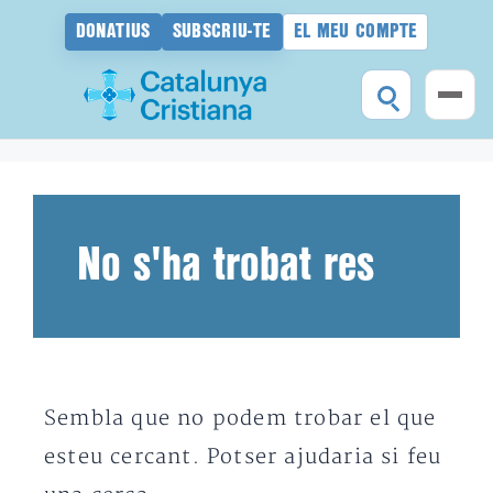
DONATIUS
SUBSCRIU-TE
EL MEU COMPTE
Vés
al
contingut
No s'ha trobat res
Sembla que no podem trobar el que
esteu cercant. Potser ajudaria si feu