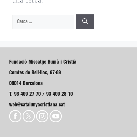
una cerca.
Cerca:
Fundació Missatge Humà i Cristià
Comtes de Bell-lloc, 67-69
08014 Barcelona
T. 93 409 27 70 / 93 409 28 10
web@catalunyacristiana.cat