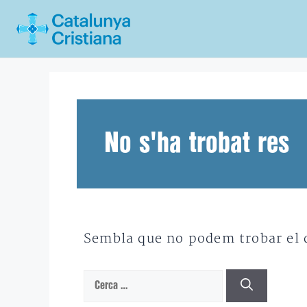
Vés
al
contingut
No s'ha trobat res
Sembla que no podem trobar el qu
Cerca: