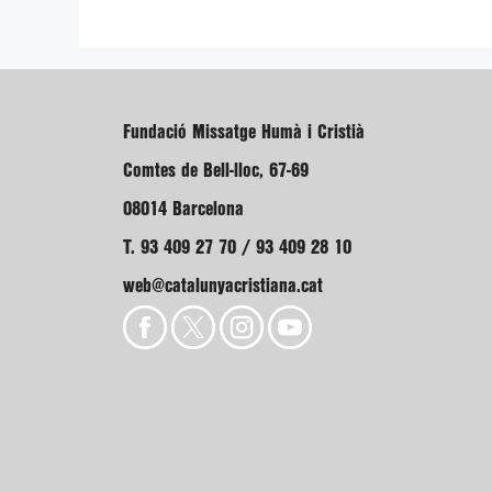
Fundació Missatge Humà i Cristià
Comtes de Bell-lloc, 67-69
08014 Barcelona
T. 93 409 27 70 / 93 409 28 10
web@catalunyacristiana.cat