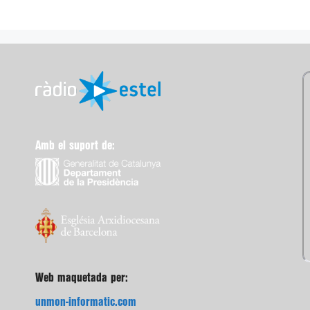
Amb el suport de:
Web maquetada per:
unmon-informatic.com