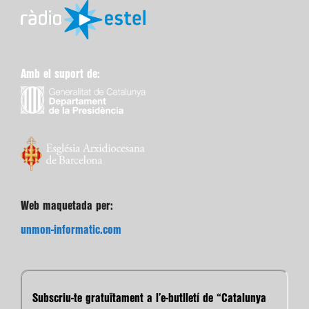
Amb el suport de:
Web maquetada per:
unmon-informatic.com
Subscriu-te gratuïtament a l’e-butlletí de “Catalunya