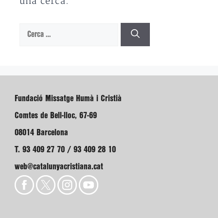
una cerca.
Cerca:
Fundació Missatge Humà i Cristià
Comtes de Bell-lloc, 67-69
08014 Barcelona
T. 93 409 27 70 / 93 409 28 10
web@catalunyacristiana.cat