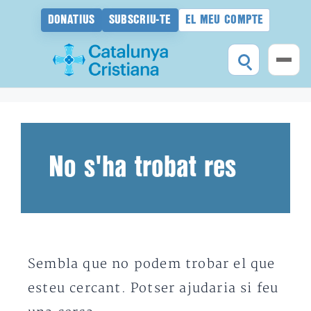
DONATIUS
SUBSCRIU-TE
EL MEU COMPTE
Vés
al
contingut
No s'ha trobat res
Sembla que no podem trobar el que
esteu cercant. Potser ajudaria si feu