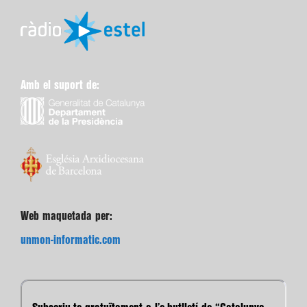
Amb el suport de:
Web maquetada per:
unmon-informatic.com