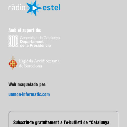
Amb el suport de:
Web maquetada per:
unmon-informatic.com
Subscriu-te gratuïtament a l’e-butlletí de “Catalunya