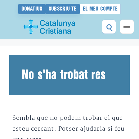
DONATIUS
SUBSCRIU-TE
EL MEU COMPTE
Vés
al
contingut
No s'ha trobat res
Sembla que no podem trobar el que
esteu cercant. Potser ajudaria si feu