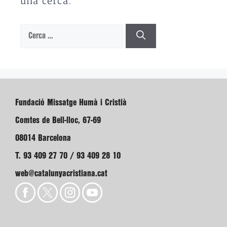
una cerca.
Cerca:
Fundació Missatge Humà i Cristià
Comtes de Bell-lloc, 67-69
08014 Barcelona
T. 93 409 27 70 / 93 409 28 10
web@catalunyacristiana.cat