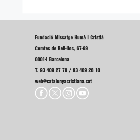
Fundació Missatge Humà i Cristià
Comtes de Bell-lloc, 67-69
08014 Barcelona
T. 93 409 27 70 / 93 409 28 10
web@catalunyacristiana.cat