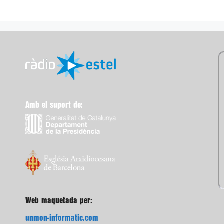
Amb el suport de:
Web maquetada per:
unmon-informatic.com