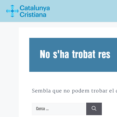
Vés
al
contingut
No s'ha trobat res
Sembla que no podem trobar el qu
Cerca: