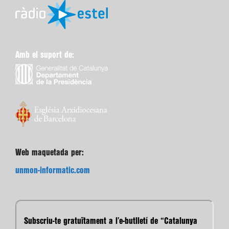
Amb el suport de:
Web maquetada per:
unmon-informatic.com
Subscriu-te gratuïtament a l’e-butlletí de “Catalunya