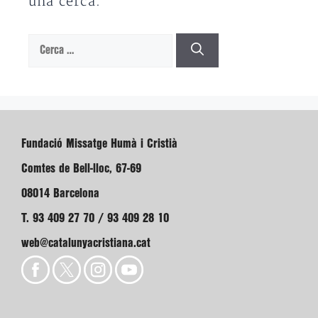
una cerca.
Cerca:
Fundació Missatge Humà i Cristià
Comtes de Bell-lloc, 67-69
08014 Barcelona
T. 93 409 27 70 / 93 409 28 10
web@catalunyacristiana.cat