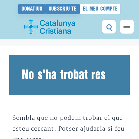
DONATIUS
SUBSCRIU-TE
EL MEU COMPTE
Vés
al
contingut
No s'ha trobat res
Sembla que no podem trobar el que
esteu cercant. Potser ajudaria si feu