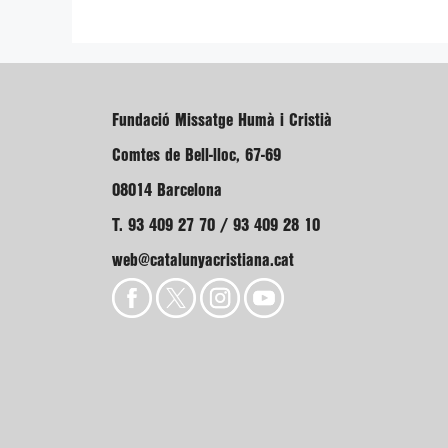
Fundació Missatge Humà i Cristià
Comtes de Bell-lloc, 67-69
08014 Barcelona
T. 93 409 27 70 / 93 409 28 10
web@catalunyacristiana.cat