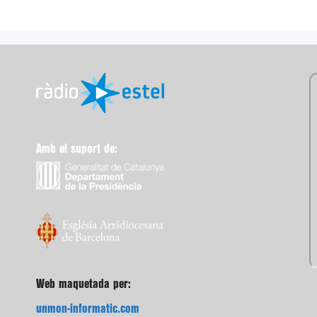
Amb el suport de:
Web maquetada per:
unmon-informatic.com