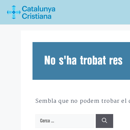
Vés
al
contingut
No s'ha trobat res
Sembla que no podem trobar el qu
Cerca: