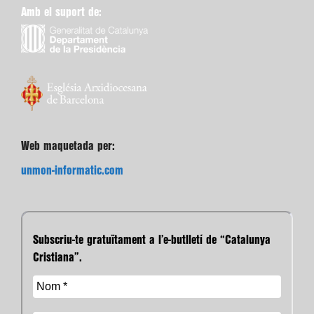
Amb el suport de:
Web maquetada per:
unmon-informatic.com
Subscriu-te gratuïtament a l’e-butlletí de “Catalunya
Cristiana”.