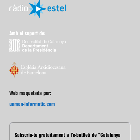
Amb el suport de:
Web maquetada per:
unmon-informatic.com
Subscriu-te gratuïtament a l’e-butlletí de “Catalunya