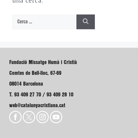
una cerca.
Cerca:
Fundació Missatge Humà i Cristià
Comtes de Bell-lloc, 67-69
08014 Barcelona
T. 93 409 27 70 / 93 409 28 10
web@catalunyacristiana.cat