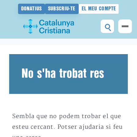
DONATIUS
SUBSCRIU-TE
EL MEU COMPTE
Vés
al
contingut
No s'ha trobat res
Sembla que no podem trobar el que
esteu cercant. Potser ajudaria si feu