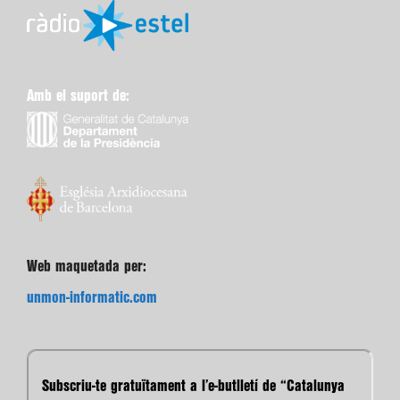
Amb el suport de:
Web maquetada per:
unmon-informatic.com
Subscriu-te gratuïtament a l’e-butlletí de “Catalunya