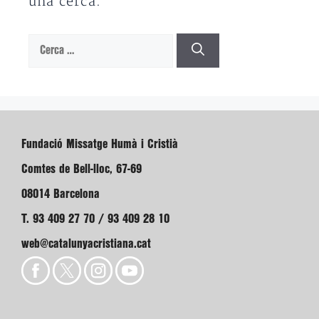
una cerca.
Cerca:
Fundació Missatge Humà i Cristià
Comtes de Bell-lloc, 67-69
08014 Barcelona
T. 93 409 27 70 / 93 409 28 10
web@catalunyacristiana.cat