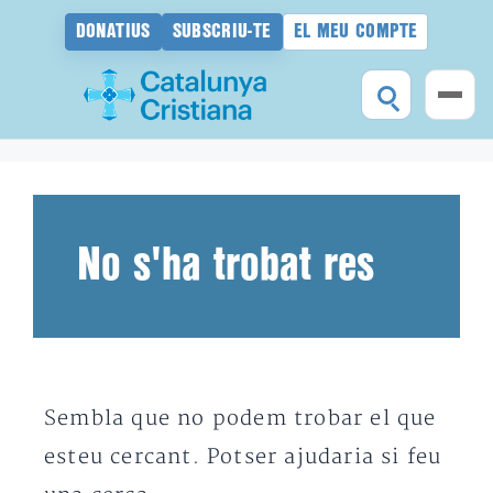
DONATIUS
SUBSCRIU-TE
EL MEU COMPTE
Vés
al
contingut
No s'ha trobat res
Sembla que no podem trobar el que
esteu cercant. Potser ajudaria si feu