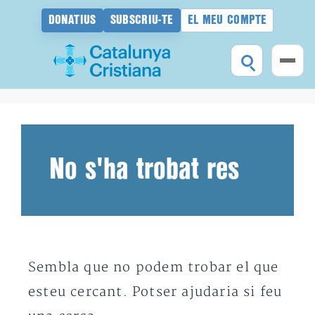
DONATIUS
SUBSCRIU-TE
EL MEU COMPTE
Vés
al
contingut
No s'ha trobat res
Sembla que no podem trobar el que
esteu cercant. Potser ajudaria si feu