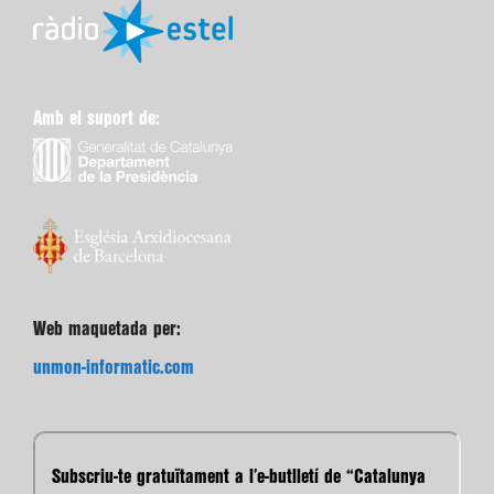
Amb el suport de:
Web maquetada per:
unmon-informatic.com
Subscriu-te gratuïtament a l’e-butlletí de “Catalunya