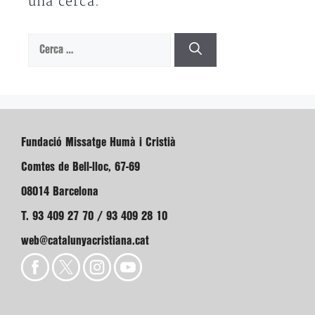
una cerca.
Cerca:
Fundació Missatge Humà i Cristià
Comtes de Bell-lloc, 67-69
08014 Barcelona
T. 93 409 27 70 / 93 409 28 10
web@catalunyacristiana.cat