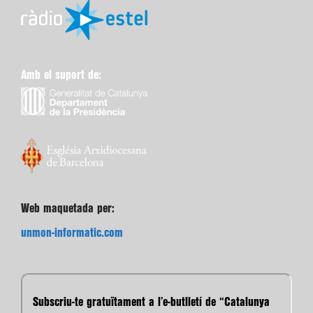
Amb el suport de:
Web maquetada per:
unmon-informatic.com
Subscriu-te gratuïtament a l’e-butlletí de “Catalunya