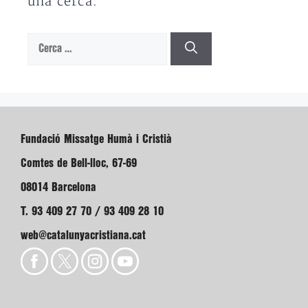
una cerca.
Cerca:
Fundació Missatge Humà i Cristià
Comtes de Bell-lloc, 67-69
08014 Barcelona
T. 93 409 27 70 / 93 409 28 10
web@catalunyacristiana.cat