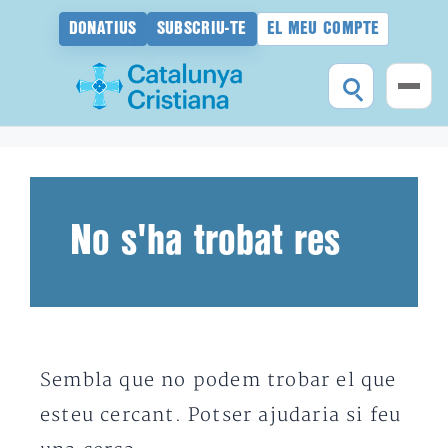
DONATIUS
SUBSCRIU-TE
EL MEU COMPTE
Vés
al
contingut
No s'ha trobat res
Sembla que no podem trobar el que
esteu cercant. Potser ajudaria si feu