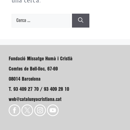
una cerca.
Cerca:
Fundació Missatge Humà i Cristià
Comtes de Bell-lloc, 67-69
08014 Barcelona
T. 93 409 27 70 / 93 409 28 10
web@catalunyacristiana.cat