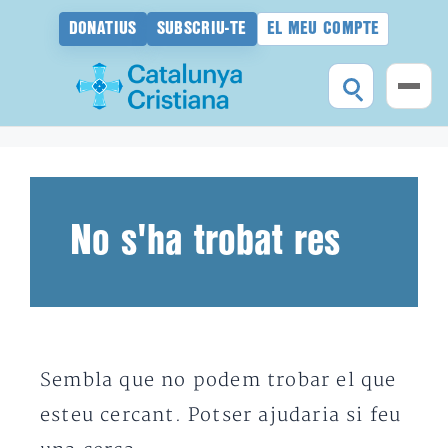
DONATIUS
SUBSCRIU-TE
EL MEU COMPTE
Vés
al
contingut
No s'ha trobat res
Sembla que no podem trobar el que
esteu cercant. Potser ajudaria si feu