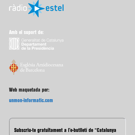
Amb el suport de:
Web maquetada per:
unmon-informatic.com
Subscriu-te gratuïtament a l’e-butlletí de “Catalunya