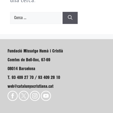
una cerca.
Cerca:
Fundació Missatge Humà i Cristià
Comtes de Bell-lloc, 67-69
08014 Barcelona
T. 93 409 27 70 / 93 409 28 10
web@catalunyacristiana.cat