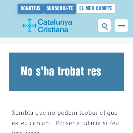
DONATIUS
SUBSCRIU-TE
EL MEU COMPTE
Vés
al
contingut
No s'ha trobat res
Sembla que no podem trobar el que
esteu cercant. Potser ajudaria si feu