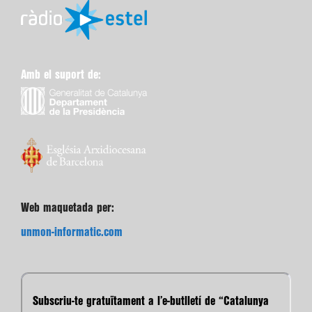
Amb el suport de:
Web maquetada per:
unmon-informatic.com
Subscriu-te gratuïtament a l’e-butlletí de “Catalunya