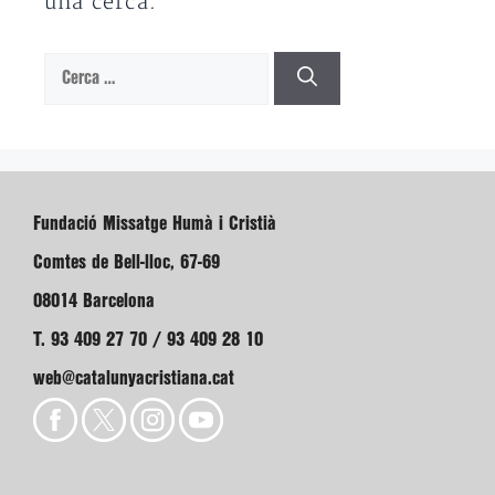
una cerca.
Cerca:
Fundació Missatge Humà i Cristià
Comtes de Bell-lloc, 67-69
08014 Barcelona
T. 93 409 27 70 / 93 409 28 10
web@catalunyacristiana.cat