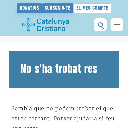
DONATIUS
SUBSCRIU-TE
EL MEU COMPTE
Vés
al
contingut
No s'ha trobat res
Sembla que no podem trobar el que
esteu cercant. Potser ajudaria si feu