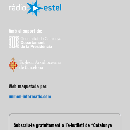
Amb el suport de:
Web maquetada per:
unmon-informatic.com
Subscriu-te gratuïtament a l’e-butlletí de “Catalunya