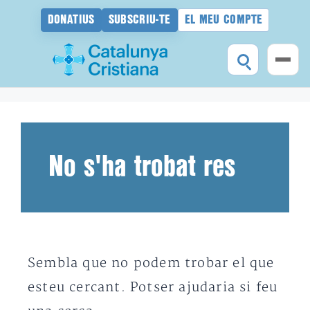
DONATIUS
SUBSCRIU-TE
EL MEU COMPTE
Vés
al
contingut
No s'ha trobat res
Sembla que no podem trobar el que
esteu cercant. Potser ajudaria si feu