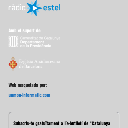
Amb el suport de:
Web maquetada per:
unmon-informatic.com
Subscriu-te gratuïtament a l’e-butlletí de “Catalunya