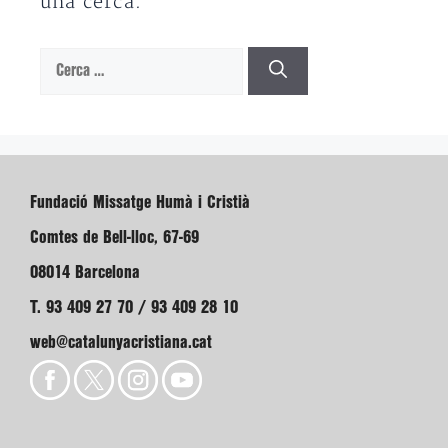
una cerca.
Cerca:
Fundació Missatge Humà i Cristià
Comtes de Bell-lloc, 67-69
08014 Barcelona
T. 93 409 27 70 / 93 409 28 10
web@catalunyacristiana.cat