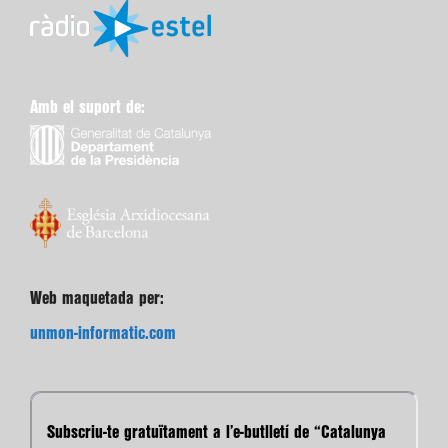
Amb el suport de:
Web maquetada per:
unmon-informatic.com
Subscriu-te gratuïtament a l’e-butlletí de “Catalunya