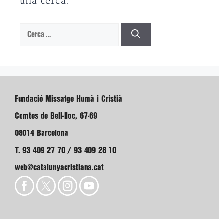
una cerca.
Cerca:
Fundació Missatge Humà i Cristià
Comtes de Bell-lloc, 67-69
08014 Barcelona
T. 93 409 27 70 / 93 409 28 10
web@catalunyacristiana.cat