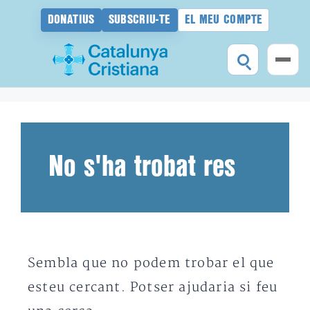
DONATIUS
SUBSCRIU-TE
EL MEU COMPTE
Vés
al
contingut
No s'ha trobat res
Sembla que no podem trobar el que
esteu cercant. Potser ajudaria si feu